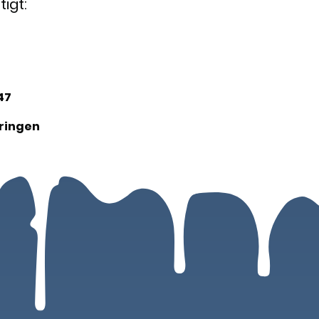
igt:
47
ringen